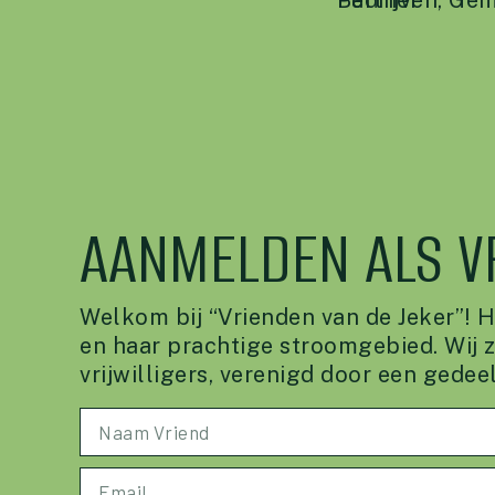
Bedrijven
Partner
,
Gem
AANMELDEN ALS V
Welkom bij “Vrienden van de Jeker”! 
en haar prachtige stroomgebied. Wij z
vrijwilligers, verenigd door een gedee