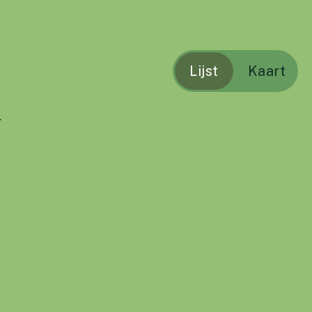
Lijst
Kaart
r