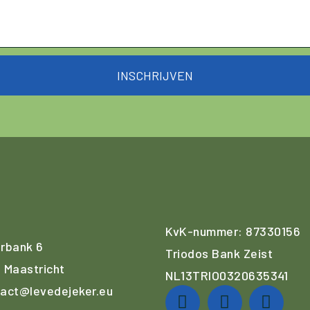
INSCHRIJVEN
KvK-nummer: 87330156
rbank 6
Triodos Bank Zeist
 Maastricht
NL13TRIO0320635341
act@levedejeker.eu