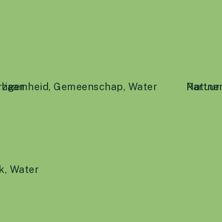
lliger
rzaamheid
,
Gemeenschap
,
Water
Natuur
Partne
ek
,
Water