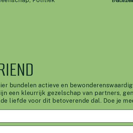
eenschap
,
Politiek
Duurza
Partne
RIEND
Hier bundelen actieve en bewonderenswaardig
ijn een kleurrijk gezelschap van partners, g
lde liefde voor dit betoverende dal. Doe je me