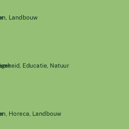
en
or
,
Landbouw
amheid
liger
,
Educatie
,
Natuur
en
or
,
Horeca
,
Landbouw