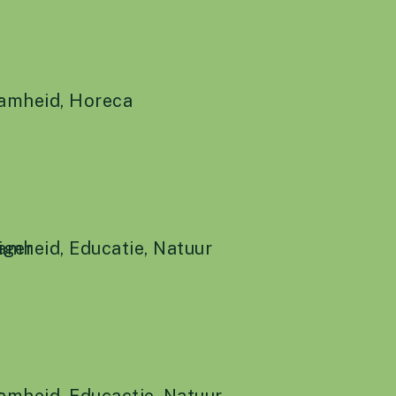
amheid
r
,
Horeca
amheid
liger
,
Educatie
,
Natuur