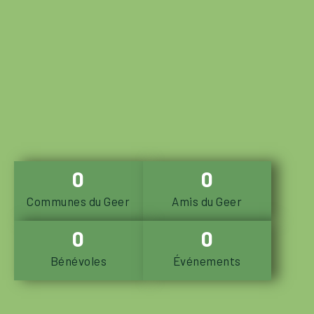
0
0
Communes du Geer
Amis du Geer
0
0
Bénévoles
Événements