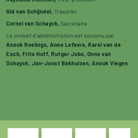
Gid van Schijndel,
Trésorier
Cornel van Schayck,
Secrétaire
Le conseil d'administration est soutenu par
Anouk Roelings, Anne Lefevre, Karel van de
Esch, Frits Hoff, Rutger Jobs, Onno van
Schayck, Jan-Joost Bakhuizen, Anouk Viegen